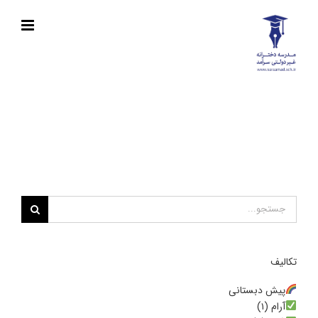
Ski
t
conten
جستجو
برای:
تکالیف
پیش دبستانی
آرام (۱)