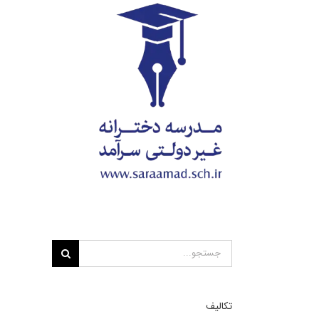
Ski
t
conten
جستجو
برای:
تکالیف