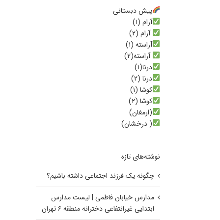
پیش دبستانی
آرام (۱)
آرام (۲)
آراسته (۱)
آراسته(۲)
درنا(۱)
درنا (۲)
کوشا (۱)
کوشا (۲)
(ارمغان)
( درخشان)
نوشته‌های تازه
چگونه یک فرزند اجتماعی داشته باشیم؟
مدارس خیابان فاطمی | لیست مدارس
ابتدایی غیرانتفاعی دخترانه منطقه ۶ تهران