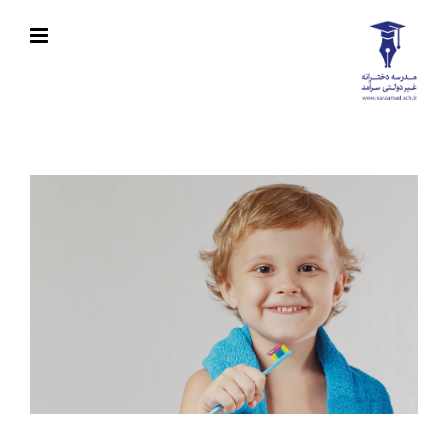
Ski
t
conten
View
Larger
Image