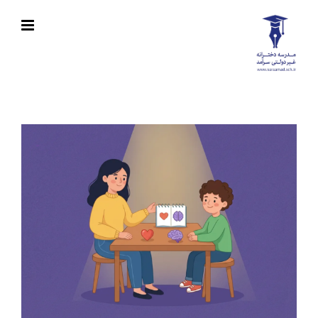
Ski
t
conten
View
Larger
Image