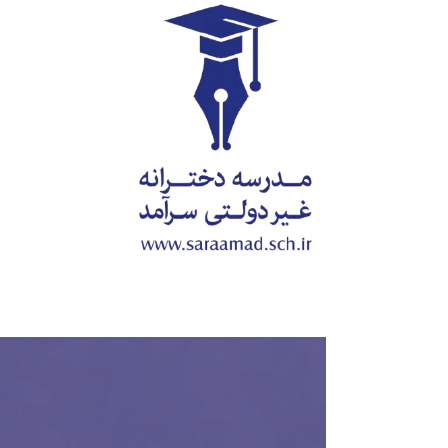
Ski
t
conten
View
Larger
Image