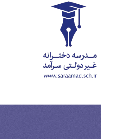
Ski
t
conten
View
Larger
Image